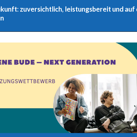
unft: zuversichtlich, leistungsbereit und auf
ft:
en
eistungsbereit und auf der Suche nach Vertrau
6
 Uhr)
ferstr. 4