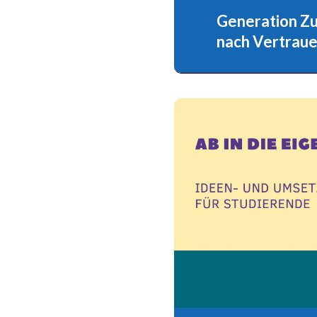
Generation Zuk
Generation Zukun
nach Vertrau
zuversichtlich, l
Dienstag, den 9. Juni 202
17:30 Uhr (Einlass 17:00
im Bausparhaus, Klingelhö
10785 Berlin