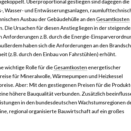
abgekoppelt. Überproportional gestiegen sind dagegen die
as-, Wasser- und Entwässerungsanlagen, raumlufttechnisc
echnischen Ausbau der Gebäudehülle an den
Gesamtkosten
. Die Ursachen für diesen Anstieg liegen in der steigend
n Anforderungen z.B. durch die Energie-Einsparverordnu
l). Außerdem haben sich die Anforderungen an den Brandsc
eit (z.B. durch den Einbau von Fahrstühlen) erhöht.
e wichtige Rolle für die
Gesamtkosten
energetischer
 Preise für Mineralwolle, Wärmepumpen und Heizkessel
reise. Aber: Mit den gestiegenen Preisen für die Produkte
 eine höhere Bauqualität verbunden. Zusätzlich beeinflus
leistungen in den bundesdeutschen Wachstumsregionen d
eine, regional organisierte Bauwirtschaft auf ein großes