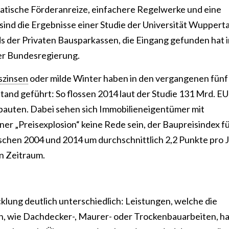
atische Förderanreize, einfachere Regelwerke und eine
nd die Ergebnisse einer Studie der Universität Wupperta
s der Privaten Bausparkassen, die Eingang gefunden hat i
er Bundesregierung.
szinsen
oder milde Winter haben in den vergangenen fünf
nd geführt: So flossen 2014 laut der Studie 131 Mrd. EU
bauten. Dabei sehen sich Immobilieneigentümer mit
er „Preisexplosion“ keine Rede sein, der Baupreisindex f
chen 2004 und 2014 um durchschnittlich 2,2 Punkte pro J
en Zeitraum.
cklung deutlich unterschiedlich: Leistungen, welche die
n, wie Dachdecker-, Maurer- oder Trockenbauarbeiten, h