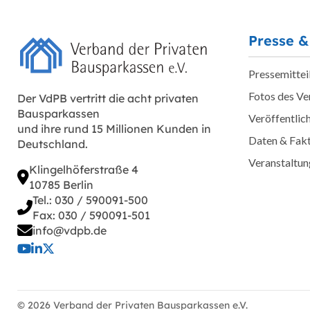
Presse &
Pressemittei
Fotos des V
Der VdPB vertritt die acht privaten
Bausparkassen
Veröffentlic
und ihre rund 15 Millionen Kunden in
Daten & Fak
Deutschland.
Veranstaltu
Klingelhöferstraße 4
10785 Berlin
Tel.: 030 / 590091-500
Fax: 030 / 590091-501
info@vdpb.de
© 2026 Verband der Privaten Bausparkassen e.V.