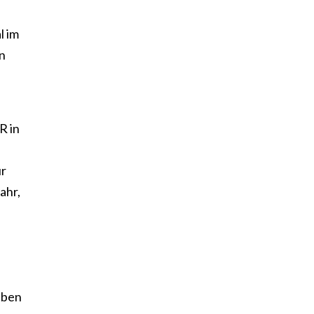
l im
n
R in
ür
ahr,
aben