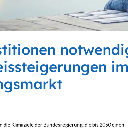
stitionen notwendi
eissteigerungen i
ngsmarkt
die Klimaziele der Bundesregierung, die bis 2050 einen