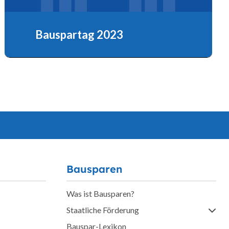
Bauspartag 2023
Bezahlbares Wohnen – Energieeffizienz im
Gebäudesektor – Immobilie als Altersvorsorge
Bausparen
Was ist Bausparen?
Staatliche Förderung
Bauspar-Lexikon