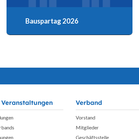
Bauspartag 2026
Mit Wohneigentum aus der Wohnungskrise
 Veranstaltungen
Verband
lungen
Vorstand
erbands
Mitglieder
hungen
Geschäftsstelle