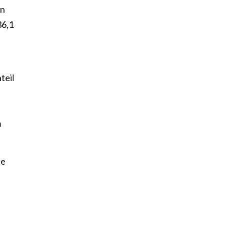
en
36,1
teil
m
te