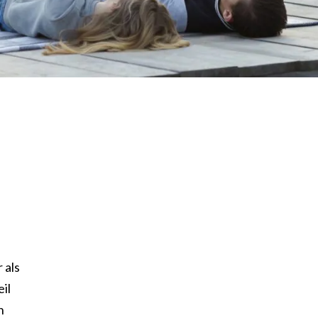
 als
il
n