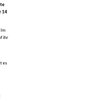
gte
r 14
 Im
f ihr
t es
t