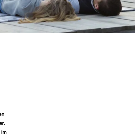
en
er.
 im