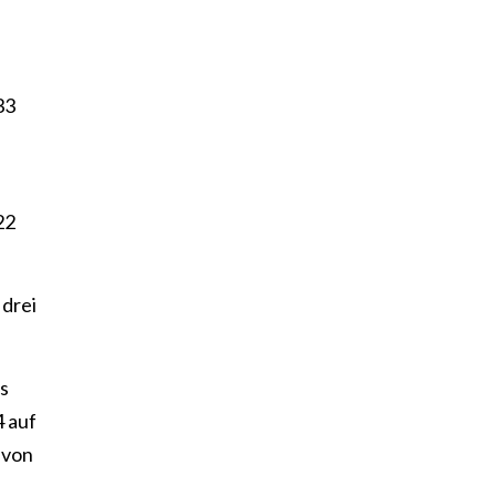
33
22
 drei
ls
4 auf
 von