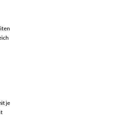
iten
eich
it je
it